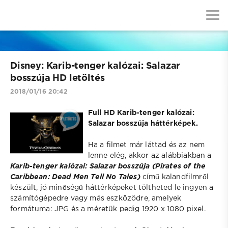
Disney: Karib-tenger kalózai: Salazar
bosszúja HD letöltés
2018/01/16 20:42
Full HD Karib-tenger kalózai:
Salazar bosszúja háttérképek.
Ha a filmet már láttad és az nem
lenne elég, akkor az alábbiakban a
Karib-tenger kalózai: Salazar bosszúja (Pirates of the
Caribbean: Dead Men Tell No Tales)
című kalandfilmről
készült, jó minőségű háttérképeket töltheted le ingyen a
számítógépedre vagy más eszközödre, amelyek
formátuma: JPG és a méretük pedig 1920 x 1080 pixel.