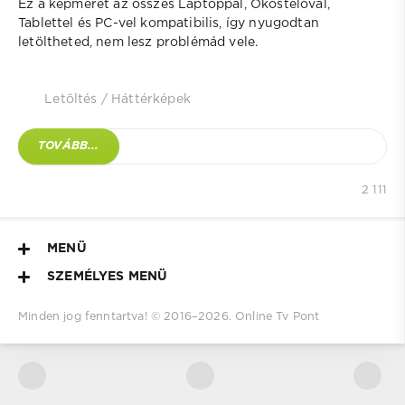
Ez a képméret az összes Laptoppal, Okostelóval,
Tablettel és PC-vel kompatibilis, így nyugodtan
letöltheted, nem lesz problémád vele.
Letöltés
/
Háttérképek
TOVÁBB...
2 111
MENÜ
SZEMÉLYES MENÜ
Minden jog fenntartva! © 2016–
2026.
Online Tv Pont