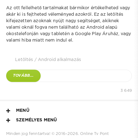
Az ott fellelhető tartalmakat bármikor értékelheted vagy
akár ki is fejtheted véleményed azokról. Ez az letöltés
kifejezetten azoknak nyújt nagy segítséget, akiknek
valami oknál fogva nem található az Android alapú
okostelefonján vagy tabletén a Google Play Áruház, vagy
valami hiba miatt nem indul el.
Letöltés
/
Android alkalmazás
TOVÁBB...
3 649
MENÜ
SZEMÉLYES MENÜ
Minden jog fenntartva! © 2016–
2026.
Online Tv Pont