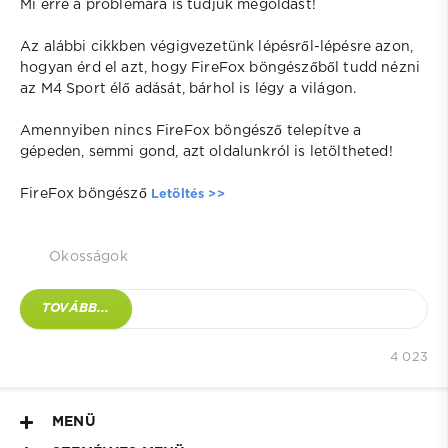
Mi erre a problémára is tudjuk megoldást!
Az alábbi cikkben végigvezetünk lépésről-lépésre azon,
hogyan érd el azt, hogy FireFox böngészőből tudd nézni
az M4 Sport élő adását, bárhol is légy a világon.
Amennyiben nincs FireFox böngésző telepítve a
gépeden, semmi gond, azt oldalunkról is letöltheted!
FireFox böngésző
Letöltés >>
Okosságok
TOVÁBB...
4 023
MENÜ