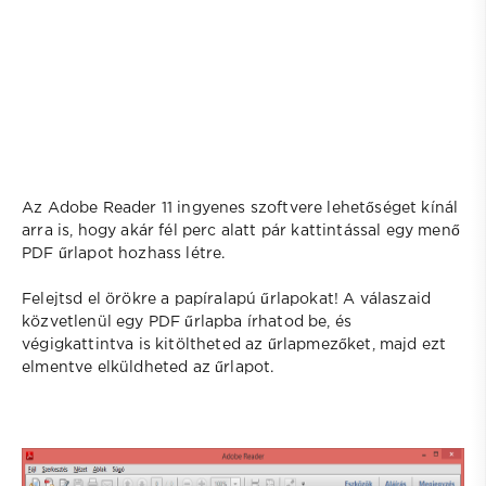
Az Adobe Reader 11 ingyenes szoftvere lehetőséget kínál
arra is, hogy akár fél perc alatt pár kattintással egy menő
PDF űrlapot hozhass létre.
Felejtsd el örökre a papíralapú űrlapokat! A válaszaid
közvetlenül egy PDF űrlapba írhatod be, és
végigkattintva is kitöltheted az űrlapmezőket, majd ezt
elmentve elküldheted az űrlapot.