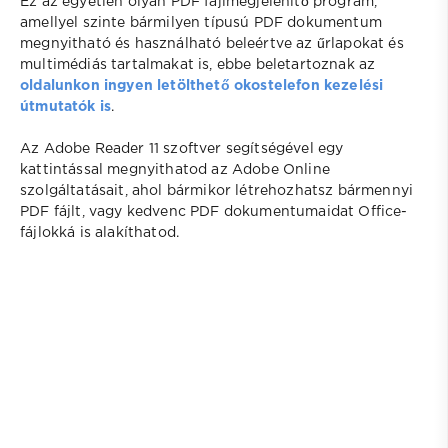
Ez az egyetlen olyan PDF fájlmegjelenítő program,
amellyel szinte bármilyen típusú PDF dokumentum
megnyitható és használható beleértve az űrlapokat és
multimédiás tartalmakat is, ebbe beletartoznak az
oldalunkon ingyen letölthető okostelefon kezelési
útmutatók is
.
Az Adobe Reader 11 szoftver segítségével egy
kattintással megnyithatod az Adobe Online
szolgáltatásait, ahol bármikor létrehozhatsz bármennyi
PDF fájlt, vagy kedvenc PDF dokumentumaidat Office-
fájlokká is alakíthatod.