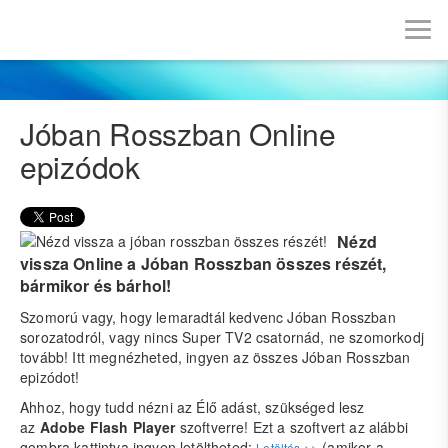
Jóban Rosszban Online
epizódok
Nézd
vissza Online a Jóban Rosszban összes részét,
bármikor és bárhol!
Szomorú vagy, hogy lemaradtál kedvenc Jóban Rosszban
sorozatodról, vagy nincs Super TV2 csatornád, ne szomorkodj
tovább! Itt megnézheted, ingyen az összes Jóban Rosszban
epizódot!
Ahhoz, hogy tudd nézni az Élő adást, szükséged lesz
az
Adobe Flash Player
szoftverre! Ezt a szoftvert az alábbi
gombra kattintva ingyen letöltheted:
(amikor a
Letöltés >>