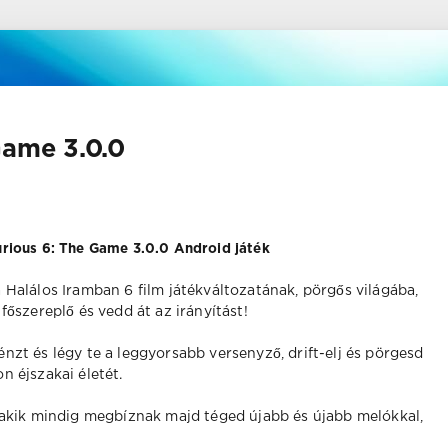
Game 3.0.0
urious 6: The Game 3.0.0 Android játék
a Halálos Iramban 6 film játékváltozatának, pörgős világába,
 főszereplő és vedd át az irányítást!
énzt és légy te a leggyorsabb versenyző, drift-elj és pörgesd
n éjszakai életét.
 akik mindig megbíznak majd téged újabb és újabb melókkal,