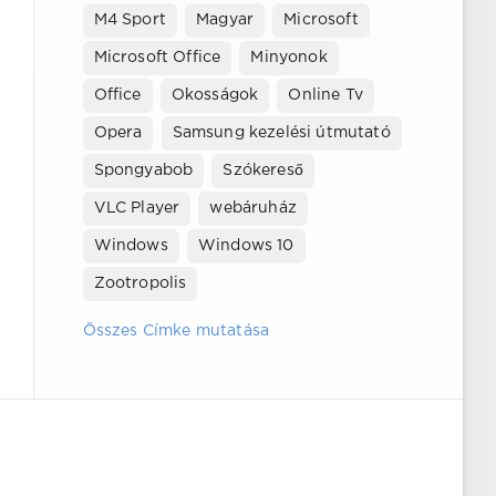
M4 Sport
Magyar
Microsoft
Microsoft Office
Minyonok
Office
Okosságok
Online Tv
Opera
Samsung kezelési útmutató
Spongyabob
Szókereső
VLC Player
webáruház
Windows
Windows 10
Zootropolis
Összes Címke mutatása