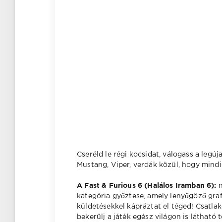
Cseréld le régi kocsidat, válogass a leg
Mustang, Viper, verdák közül, hogy mindi
A Fast & Furious 6 (Halálos Iramban 6):
n
kategória győztese, amely lenyűgöző graf
küldetésekkel kápráztat el téged! Csatla
bekerülj a játék egész világon is látható 