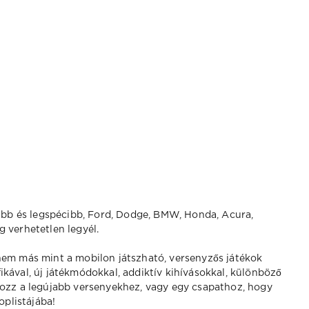
újabb és legspécibb, Ford, Dodge, BMW, Honda, Acura,
g verhetetlen legyél.
em más mint a mobilon játszható, versenyzős játékok
ikával, új játékmódokkal, addiktív kihívásokkal, különböző
kozz a legújabb versenyekhez, vagy egy csapathoz, hogy
toplistájába!